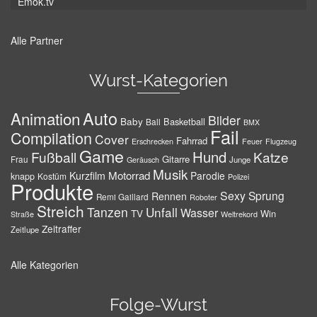
Emok.tv
Alle Partner
Wurst-Kategorien
Auto
Animation
Bilder
Baby
Basketball
Ball
BMX
Fail
Compilation
Cover
Fahrrad
Erschrecken
Feuer
Flugzeug
Game
Hund
Fußball
Katze
Gitarre
Frau
Junge
Geräusch
Musik
Motorrad
Kurzfilm
Parodie
knapp
Kostüm
Polizei
Produkte
Sexy
Sprung
Rennen
Remi Gaillard
Roboter
Streich
Tanzen
Unfall
Wasser
TV
Win
Weltrekord
Straße
Zeitraffer
Zeitlupe
Alle Kategorien
Folge-Wurst