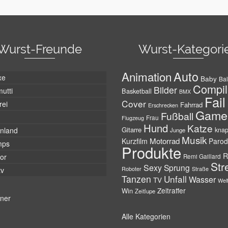
Wurst-Freunde
Wurst-Kategori
Auto
Animation
xe
Baby
Bal
Compil
Bilder
utti
Basketball
BMX
Fail
Cover
rei
Fahrrad
Erschrecken
Game
Fußball
Frau
Flugzeug
Hund
Katze
Gitarre
nland
kna
Junge
Musik
Motorrad
Kurzfilm
Parod
mps
Produkte
R
tor
Remi Gaillard
Str
Sexy
Sprung
Roboter
tv
Straße
Tanzen
Unfall
Wasser
TV
Wel
Zeitraffer
Win
Zeitlupe
tner
Alle Kategorien