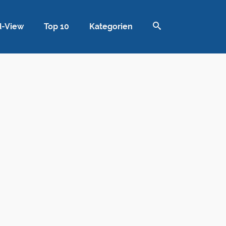
d-View
Top 10
Kategorien