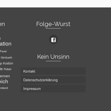
en
Folge-Wurst
l
ation
Feuer
Kein Unsinn
Geräusch
pp
Kostüm
ie
Polizei
Kontakt
ennen
Datenschutzerklärung
eich
trekord
Impressum