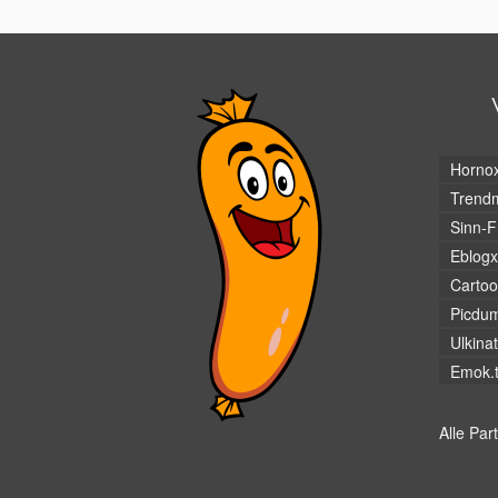
Horno
Trendm
Sinn-F
Eblogx
Cartoo
Picdu
Ulkina
Emok.
Alle Par