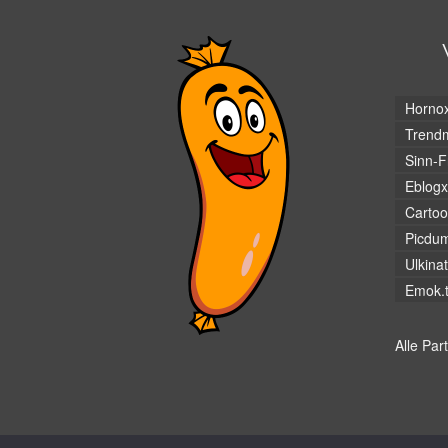
Horno
Trendm
Sinn-F
Eblogx
Cartoo
Picdu
Ulkina
Emok.
Alle Par
© Hans-Wurst.net - Gute Laune seit 2005