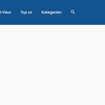
d-View
Top 10
Kategorien