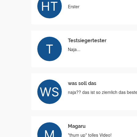
Erster
Testsiegertester
Naja...
was soll das
naja?? das ist so ziemlich das best
Magaru
*thum up* tolles Video!