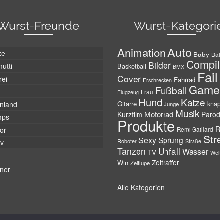
Wurst-Freunde
Wurst-Kategori
Auto
Animation
xe
Baby
Bal
Compil
Bilder
utti
Basketball
BMX
Fail
Cover
rei
Fahrrad
Erschrecken
Game
Fußball
Frau
Flugzeug
Hund
Katze
Gitarre
nland
kna
Junge
Musik
Motorrad
Kurzfilm
Parod
mps
Produkte
R
tor
Remi Gaillard
Str
Sexy
Sprung
Roboter
tv
Straße
Tanzen
Unfall
Wasser
TV
Wel
Zeitraffer
Win
Zeitlupe
tner
Alle Kategorien