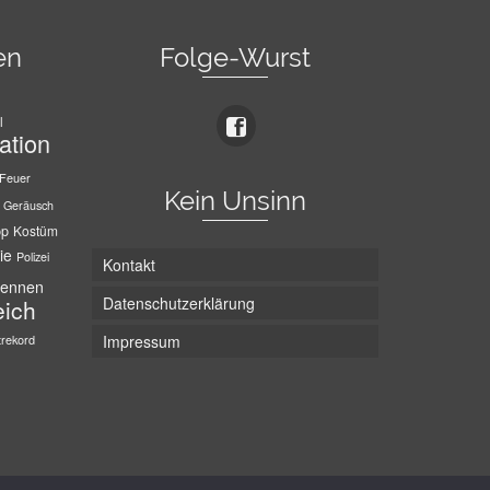
en
Folge-Wurst
l
ation
Feuer
Kein Unsinn
Geräusch
pp
Kostüm
ie
Polizei
Kontakt
ennen
Datenschutzerklärung
eich
trekord
Impressum
Die Wurst hat zwei Enden - hier ist Unten!