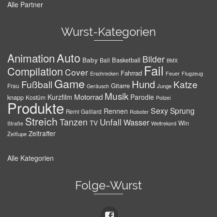
Alle Partner
Wurst-Kategorien
Auto
Animation
Bilder
Baby
Basketball
Ball
BMX
Fail
Compilation
Cover
Fahrrad
Erschrecken
Feuer
Flugzeug
Game
Hund
Fußball
Katze
Gitarre
Frau
Junge
Geräusch
Musik
Motorrad
Kurzfilm
Parodie
knapp
Kostüm
Polizei
Produkte
Sexy
Sprung
Rennen
Remi Gaillard
Roboter
Streich
Tanzen
Unfall
Wasser
TV
Win
Weltrekord
Straße
Zeitraffer
Zeitlupe
Alle Kategorien
Folge-Wurst