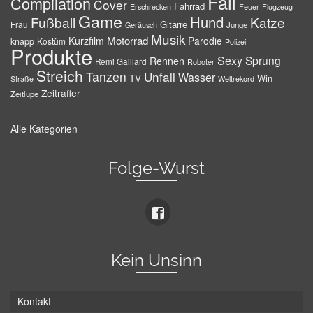
Fail
Compilation
Cover
Fahrrad
Erschrecken
Feuer
Flugzeug
Game
Hund
Fußball
Katze
Gitarre
Frau
Junge
Geräusch
Musik
Motorrad
Kurzfilm
Parodie
knapp
Kostüm
Polizei
Produkte
Sexy
Sprung
Rennen
Remi Gaillard
Roboter
Streich
Tanzen
Unfall
Wasser
TV
Win
Weltrekord
Straße
Zeitraffer
Zeitlupe
Alle Kategorien
Folge-Wurst
Kein Unsinn
Kontakt