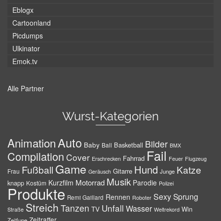
Eblogx
Cartoonland
Picdumps
Ulkinator
Emok.tv
Alle Partner
Wurst-Kategorien
Auto
Animation
Bilder
Baby
Basketball
Ball
BMX
Fail
Compilation
Cover
Fahrrad
Erschrecken
Feuer
Flugzeug
Game
Hund
Fußball
Katze
Gitarre
Frau
Junge
Geräusch
Musik
Motorrad
Kurzfilm
Parodie
knapp
Kostüm
Polizei
Produkte
Sexy
Sprung
Rennen
Remi Gaillard
Roboter
Streich
Tanzen
Unfall
Wasser
TV
Win
Weltrekord
Straße
Zeitraffer
Zeitlupe