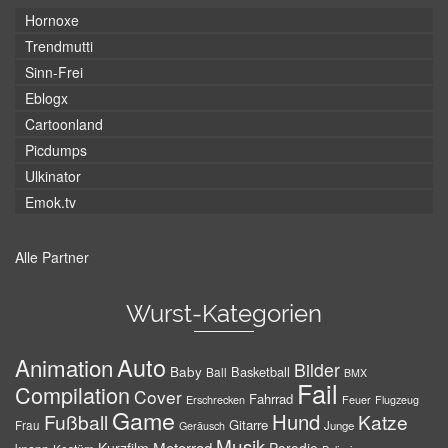
Hornoxe
Trendmutti
Sinn-Frei
Eblogx
Cartoonland
Picdumps
Ulkinator
Emok.tv
Alle Partner
Wurst-Kategorien
Auto
Animation
Bilder
Baby
Basketball
Ball
BMX
Fail
Compilation
Cover
Fahrrad
Erschrecken
Feuer
Flugzeug
Game
Hund
Fußball
Katze
Gitarre
Frau
Junge
Geräusch
Musik
Motorrad