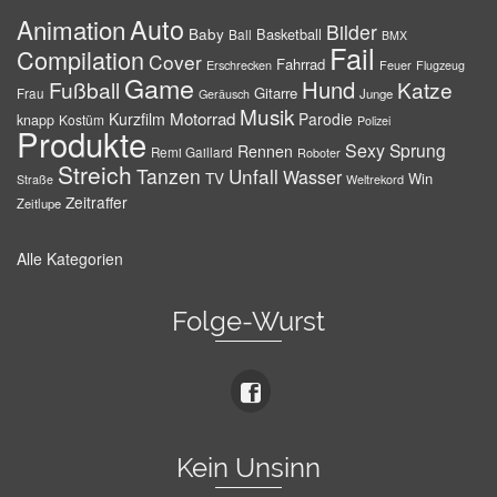
Auto
Animation
Bilder
Baby
Basketball
Ball
BMX
Fail
Compilation
Cover
Fahrrad
Erschrecken
Feuer
Flugzeug
Game
Hund
Fußball
Katze
Gitarre
Frau
Junge
Geräusch
Musik
Motorrad
Kurzfilm
Parodie
knapp
Kostüm
Polizei
Produkte
Sexy
Sprung
Rennen
Remi Gaillard
Roboter
Streich
Tanzen
Unfall
Wasser
TV
Win
Weltrekord
Straße
Zeitraffer
Zeitlupe
Alle Kategorien
Folge-Wurst
Kein Unsinn