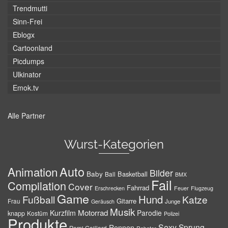
Trendmutti
Sinn-Frei
Eblogx
Cartoonland
Picdumps
Ulkinator
Emok.tv
Alle Partner
Wurst-Kategorien
Auto
Animation
Bilder
Baby
Basketball
Ball
BMX
Fail
Compilation
Cover
Fahrrad
Erschrecken
Feuer
Flugzeug
Game
Hund
Fußball
Katze
Gitarre
Frau
Junge
Geräusch
Musik
Motorrad
Kurzfilm
Parodie
knapp
Kostüm
Polizei
Produkte
Sexy
Sprung
Rennen