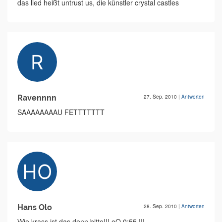
das lied heißt untrust us, die künstler crystal castles
Ravennnn
27. Sep. 2010
|
Antworten
SAAAAAAAAU FETTTTTTT
Hans Olo
28. Sep. 2010
|
Antworten
Wie krass ist das denn bitte!!! oO 0:55 !!!