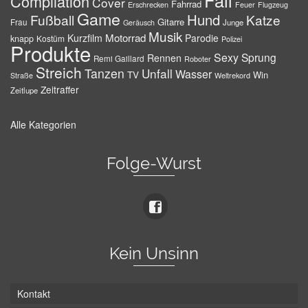
Fail
Compilation
Cover
Fahrrad
Erschrecken
Feuer
Flugzeug
Game
Hund
Fußball
Katze
Gitarre
Frau
Junge
Geräusch
Musik
Motorrad
Kurzfilm
Parodie
knapp
Kostüm
Polizei
Produkte
Sexy
Sprung
Rennen
Remi Gaillard
Roboter
Streich
Tanzen
Unfall
Wasser
TV
Win
Weltrekord
Straße
Zeitraffer
Zeitlupe
Alle Kategorien
Folge-Wurst
Kein Unsinn
Kontakt