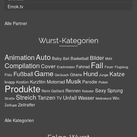
Emok.tv
Alle Partner
Wurst-Kategorien
Auto
Animation
Bilder
Baby
Basketball
Ball
BMX
Fail
Compilation
Cover
Fahrrad
Erschrecken
Feuer
Flugzeug
Game
Hund
Fußball
Katze
Gitarre
Frau
Junge
Geräusch
Musik
Motorrad
Kurzfilm
Parodie
knapp
Kostüm
Polizei
Produkte
Sexy
Sprung
Rennen
Remi Gaillard
Roboter
Streich
Tanzen
Unfall
Wasser
TV
Win
Weltrekord
Straße
Zeitraffer
Zeitlupe
Alle Kategorien