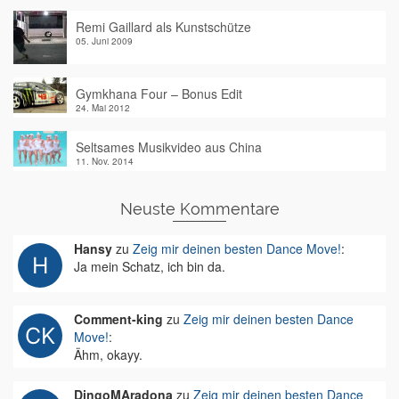
Remi Gaillard als Kunstschütze
05. Juni 2009
Gymkhana Four – Bonus Edit
24. Mai 2012
Seltsames Musikvideo aus China
11. Nov. 2014
Neuste Kommentare
Hansy
zu
Zeig mir deinen besten Dance Move!
:
Ja mein Schatz, ich bin da.
Comment-king
zu
Zeig mir deinen besten Dance
Move!
:
Ähm, okayy.
DingoMAradona
zu
Zeig mir deinen besten Dance