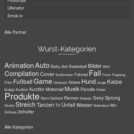
Picdumps
Ulkinator
Emok.tv
Alle Partner
Wurst-Kategorien
Auto
Animation
Bilder
Baby
Basketball
Ball
BMX
Fail
Compilation
Cover
Fahrrad
Erschrecken
Feuer
Flugzeug
Game
Hund
Fußball
Katze
Gitarre
Frau
Junge
Geräusch
Musik
Motorrad
Kurzfilm
Parodie
knapp
Kostüm
Polizei
Produkte
Sexy
Sprung
Rennen
Remi Gaillard
Roboter
Streich
Tanzen
Unfall
Wasser
TV
Win
Weltrekord
Straße
Zeitraffer
Zeitlupe
Alle Kategorien