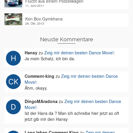
Flucht aus einem Polizeiwagen
11. Juni 2011
Ken Box Gymkhana
28. Okt. 2013
Neuste Kommentare
Hansy
zu
Zeig mir deinen besten Dance Move!
:
Ja mein Schatz, ich bin da.
Comment-king
zu
Zeig mir deinen besten Dance
Move!
:
Ähm, okayy.
DingoMAradona
zu
Zeig mir deinen besten Dance
Move!
:
Ist der Hans da ? Man ich schreibe hier jetzt so oft
jetzt gib mir den Hansy
Lang leben Comment King
zu
Zeig mir deinen