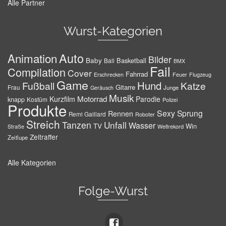
Alle Partner
Wurst-Kategorien
Auto
Animation
Bilder
Baby
Basketball
Ball
BMX
Fail
Compilation
Cover
Fahrrad
Erschrecken
Feuer
Flugzeug
Game
Hund
Fußball
Katze
Gitarre
Frau
Junge
Geräusch
Musik
Motorrad
Kurzfilm
Parodie
knapp
Kostüm
Polizei
Produkte
Sexy
Sprung
Rennen
Remi Gaillard
Roboter
Streich
Tanzen
Unfall
Wasser
TV
Win
Weltrekord
Straße
Zeitraffer
Zeitlupe
Alle Kategorien
Folge-Wurst