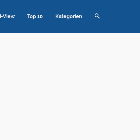
d-View
Top 10
Kategorien