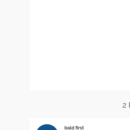
2
bald first