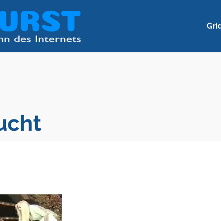
Gri
ucht