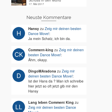
Schuss in den Mund
17. Mai 2017
Neuste Kommentare
Hansy
zu
Zeig mir deinen besten
Dance Move!
:
Ja mein Schatz, ich bin da.
Comment-king
zu
Zeig mir deinen
besten Dance Move!
:
Ähm, okayy.
DingoMAradona
zu
Zeig mir
deinen besten Dance Move!
:
Ist der Hans da ? Man ich schreibe
hier jetzt so oft jetzt gib mir den
Hansy
Lang leben Comment King
zu
Zeig mir deinen besten Dance