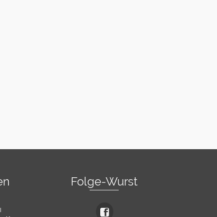
en
Folge-Wurst
l