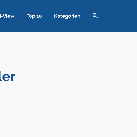
d-View
Top 10
Kategorien
ler