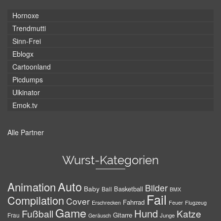
Hornoxe
Trendmutti
Sinn-Frei
Eblogx
Cartoonland
Picdumps
Ulkinator
Emok.tv
Alle Partner
Wurst-Kategorien
Auto
Animation
Bilder
Baby
Basketball
Ball
BMX
Fail
Compilation
Cover
Fahrrad
Erschrecken
Feuer
Flugzeug
Game
Hund
Fußball
Katze
Gitarre
Frau
Junge
Geräusch