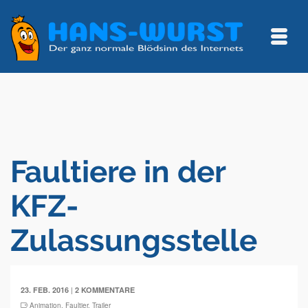
Faultiere in der
KFZ-
Zulassungsstelle
|
23. FEB. 2016
2 KOMMENTARE
Animation
,
Faultier
,
Trailer