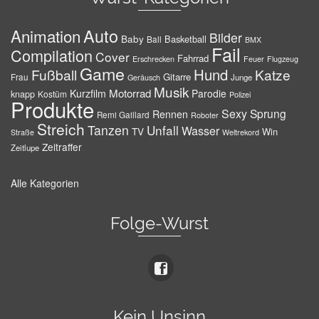
Auto
Animation
Bilder
Baby
Basketball
Ball
BMX
Fail
Compilation
Cover
Fahrrad
Erschrecken
Feuer
Flugzeug
Game
Hund
Fußball
Katze
Gitarre
Frau
Junge
Geräusch
Musik
Motorrad
Kurzfilm
Parodie
knapp
Kostüm
Polizei
Produkte
Sexy
Sprung
Rennen
Remi Gaillard
Roboter
Streich
Tanzen
Unfall
Wasser
TV
Win
Weltrekord
Straße
Zeitraffer
Zeitlupe
Alle Kategorien
Folge-Wurst
Kein Unsinn