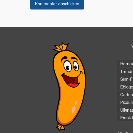
Horno
Trendm
Sinn-F
Eblogx
Cartoo
Picdu
Ulkina
Emok.