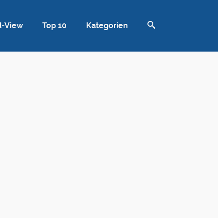
d-View
Top 10
Kategorien