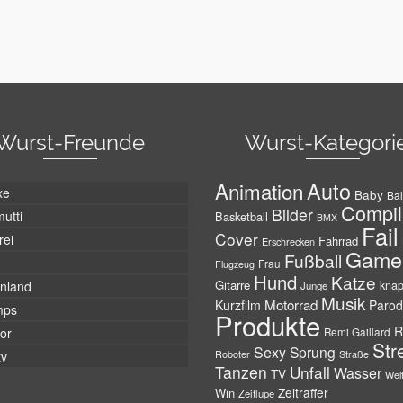
Wurst-Freunde
Wurst-Kategori
Auto
Animation
xe
Baby
Bal
Compil
Bilder
utti
Basketball
BMX
Fail
Cover
rei
Fahrrad
Erschrecken
Game
Fußball
Frau
Flugzeug
Hund
Katze
Gitarre
nland
kna
Junge
Musik
Motorrad
Kurzfilm
Parod
mps
Produkte
R
tor
Remi Gaillard
Str
Sexy
Sprung
Roboter
tv
Straße
Tanzen
Unfall
Wasser
TV
Wel
Zeitraffer
Win
Zeitlupe