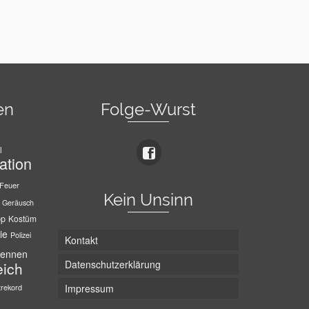
en
Folge-Wurst
l
ation
Feuer
Kein Unsinn
Geräusch
pp
Kostüm
ie
Polizei
Kontakt
ennen
Datenschutzerklärung
eich
trekord
Impressum