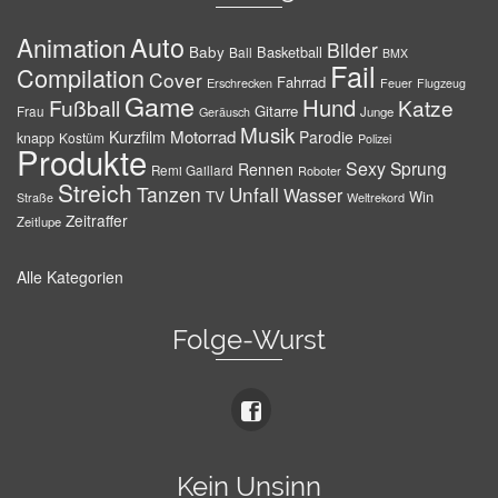
Auto
Animation
Bilder
Baby
Basketball
Ball
BMX
Fail
Compilation
Cover
Fahrrad
Erschrecken
Feuer
Flugzeug
Game
Hund
Fußball
Katze
Gitarre
Frau
Junge
Geräusch
Musik
Motorrad
Kurzfilm
Parodie
knapp
Kostüm
Polizei
Produkte
Sexy
Sprung
Rennen
Remi Gaillard
Roboter
Streich
Tanzen
Unfall
Wasser
TV
Win
Weltrekord
Straße
Zeitraffer
Zeitlupe
Alle Kategorien
Folge-Wurst
Kein Unsinn