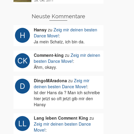
28. Okt. 2011
Neuste Kommentare
Hansy
zu
Zeig mir deinen besten
Dance Move!
:
Ja mein Schatz, ich bin da.
Comment-king
zu
Zeig mir deinen
besten Dance Move!
:
Ähm, okayy.
DingoMAradona
zu
Zeig mir
deinen besten Dance Move!
:
Ist der Hans da ? Man ich schreibe
hier jetzt so oft jetzt gib mir den
Hansy
Lang leben Comment King
zu
Zeig mir deinen besten Dance
Move!
: