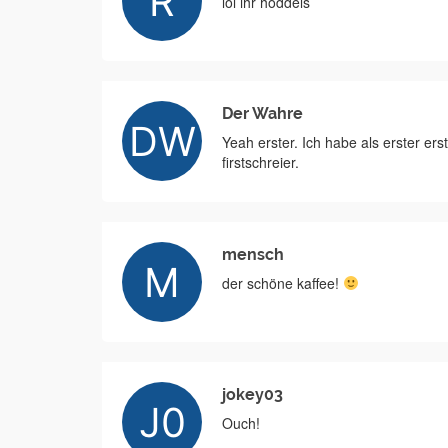
lol ihr hoddels
Der Wahre
Yeah erster. Ich habe als erster er
firstschreier.
mensch
der schöne kaffee!
jokey03
Ouch!