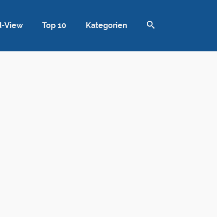
d-View
Top 10
Kategorien