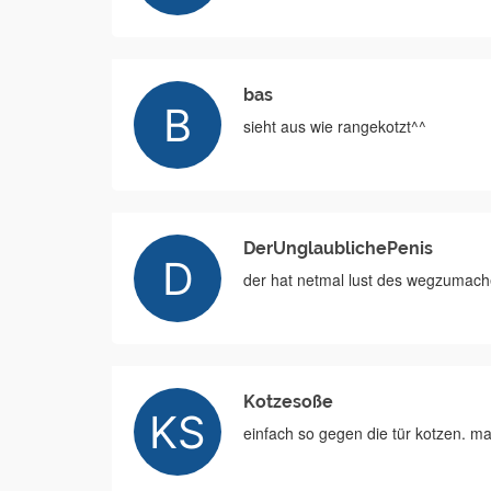
bas
sieht aus wie rangekotzt^^
DerUnglaublichePenis
der hat netmal lust des wegzumache
Kotzesoße
einfach so gegen die tür kotzen. m