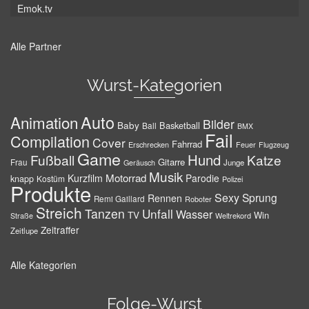
Emok.tv
Alle Partner
Wurst-Kategorien
Auto
Animation
Bilder
Baby
Basketball
Ball
BMX
Fail
Compilation
Cover
Fahrrad
Erschrecken
Feuer
Flugzeug
Game
Hund
Fußball
Katze
Gitarre
Frau
Junge
Geräusch
Musik
Motorrad
Kurzfilm
Parodie
knapp
Kostüm
Polizei
Produkte
Sexy
Sprung
Rennen
Remi Gaillard
Roboter
Streich
Tanzen
Unfall
Wasser
TV
Win
Weltrekord
Straße
Zeitraffer
Zeitlupe
Alle Kategorien
Folge-Wurst