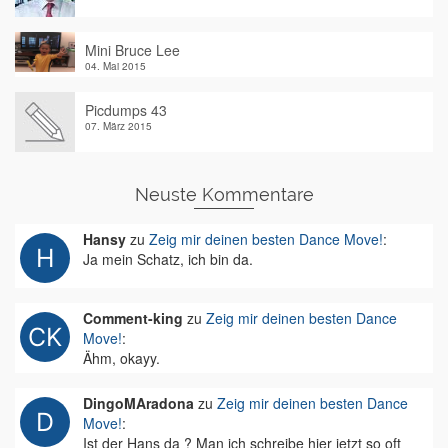
Mini Bruce Lee
04. Mai 2015
Picdumps 43
07. März 2015
Neuste Kommentare
Hansy
zu
Zeig mir deinen besten Dance Move!
:
Ja mein Schatz, ich bin da.
Comment-king
zu
Zeig mir deinen besten Dance
Move!
:
Ähm, okayy.
DingoMAradona
zu
Zeig mir deinen besten Dance
Move!
:
Ist der Hans da ? Man ich schreibe hier jetzt so oft