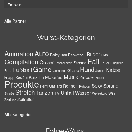
Emok.tv
Alle Partner
Wurst-Kategorien
Auto
Animation
Bilder
Baby
Basketball
Ball
BMX
Fail
Compilation
Cover
Fahrrad
Erschrecken
Feuer
Flugzeug
Game
Hund
Fußball
Katze
Gitarre
Frau
Junge
Geräusch
Musik
Motorrad
Kurzfilm
Parodie
knapp
Kostüm
Polizei
Produkte
Sexy
Sprung
Rennen
Remi Gaillard
Roboter
Streich
Tanzen
Unfall
Wasser
TV
Win
Weltrekord
Straße
Zeitraffer
Zeitlupe
Alle Kategorien
Folge-Wurst