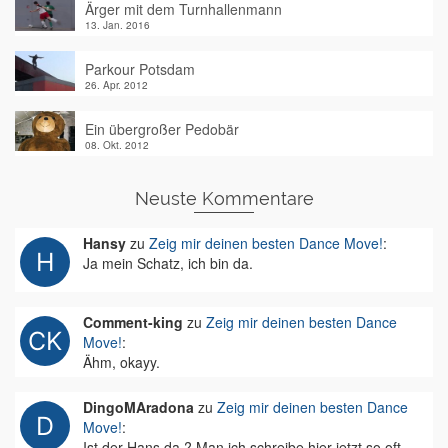
Ärger mit dem Turnhallenmann
13. Jan. 2016
Parkour Potsdam
26. Apr. 2012
Ein übergroßer Pedobär
08. Okt. 2012
Neuste Kommentare
Hansy
zu
Zeig mir deinen besten Dance Move!
:
Ja mein Schatz, ich bin da.
Comment-king
zu
Zeig mir deinen besten Dance
Move!
:
Ähm, okayy.
DingoMAradona
zu
Zeig mir deinen besten Dance
Move!
:
Ist der Hans da ? Man ich schreibe hier jetzt so oft