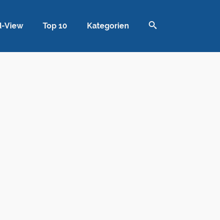
d-View
Top 10
Kategorien