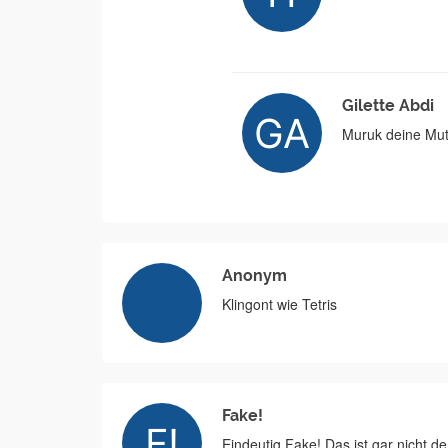
Gilette Abdi
Muruk deine Mutte
Anonym
Klingont wie Tetris
Fake!
Eindeutig Fake! Das ist gar nicht d