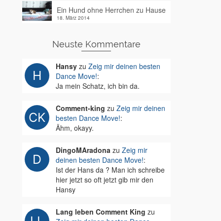
Ein Hund ohne Herrchen zu Hause
18. März 2014
Neuste Kommentare
Hansy
zu
Zeig mir deinen besten
Dance Move!
:
Ja mein Schatz, ich bin da.
Comment-king
zu
Zeig mir deinen
besten Dance Move!
:
Ähm, okayy.
DingoMAradona
zu
Zeig mir
deinen besten Dance Move!
:
Ist der Hans da ? Man ich schreibe
hier jetzt so oft jetzt gib mir den
Hansy
Lang leben Comment King
zu