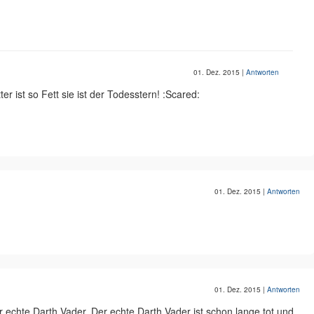
01. Dez. 2015
|
Antworten
r ist so Fett sie ist der Todesstern! :Scared:
01. Dez. 2015
|
Antworten
01. Dez. 2015
|
Antworten
er echte Darth Vader. Der echte Darth Vader ist schon lange tot und