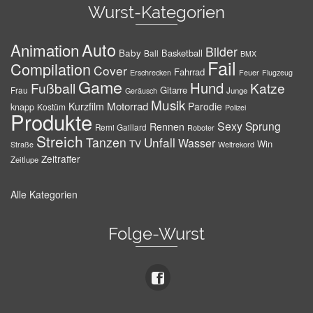
Wurst-Kategorien
Auto
Animation
Bilder
Baby
Basketball
Ball
BMX
Fail
Compilation
Cover
Fahrrad
Erschrecken
Feuer
Flugzeug
Game
Hund
Fußball
Katze
Gitarre
Frau
Junge
Geräusch
Musik
Motorrad
Kurzfilm
Parodie
knapp
Kostüm
Polizei
Produkte
Sexy
Sprung
Rennen
Remi Gaillard
Roboter
Streich
Tanzen
Unfall
Wasser
TV
Win
Weltrekord
Straße
Zeitraffer
Zeitlupe
Alle Kategorien
Folge-Wurst