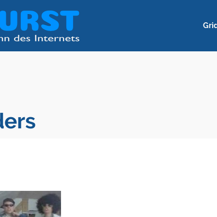
Gri
ders