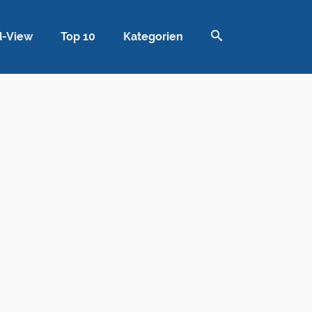
d-View
Top 10
Kategorien