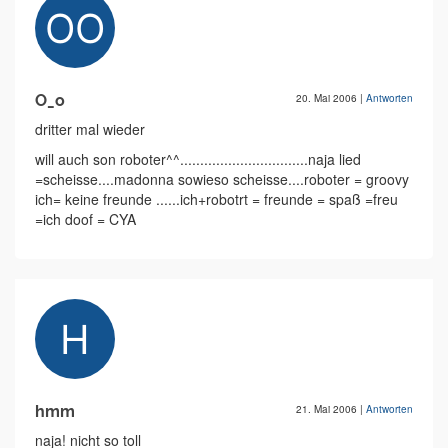
O_o
20. Mai 2006
|
Antworten
dritter mal wieder
will auch son roboter^^................................naja lied
=scheisse....madonna sowieso scheisse....roboter = groovy
ich= keine freunde ......ich+robotrt = freunde = spaß =freu
=ich doof = CYA
hmm
21. Mai 2006
|
Antworten
naja! nicht so toll