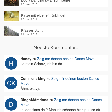
Booty Dancing by DHQ Fraules
26. Nov. 2013
Katze mit eigener Türklingel
26. Okt. 2011
Krasser Stunt
21. Okt. 2012
Neuste Kommentare
Hansy
zu
Zeig mir deinen besten Dance Move!
:
Ja mein Schatz, ich bin da.
Comment-king
zu
Zeig mir deinen besten Dance
Move!
:
Ähm, okayy.
DingoMAradona
zu
Zeig mir deinen besten Dance
Move!
:
Ist der Hans da ? Man ich schreibe hier jetzt so oft