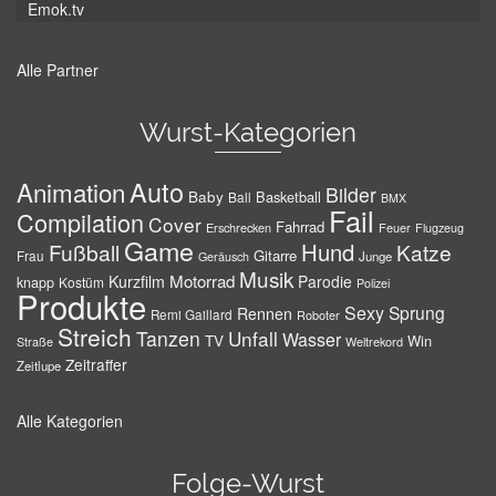
Emok.tv
Alle Partner
Wurst-Kategorien
Auto
Animation
Bilder
Baby
Basketball
Ball
BMX
Fail
Compilation
Cover
Fahrrad
Erschrecken
Feuer
Flugzeug
Game
Hund
Fußball
Katze
Gitarre
Frau
Junge
Geräusch
Musik
Motorrad
Kurzfilm
Parodie
knapp
Kostüm
Polizei
Produkte
Sexy
Sprung
Rennen
Remi Gaillard
Roboter
Streich
Tanzen
Unfall
Wasser
TV
Win
Weltrekord
Straße
Zeitraffer
Zeitlupe
Alle Kategorien
Folge-Wurst