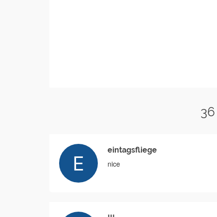
36
eintagsfliege
nice