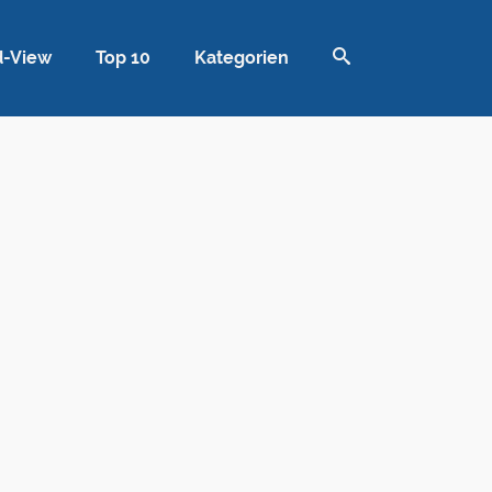
d-View
Top 10
Kategorien