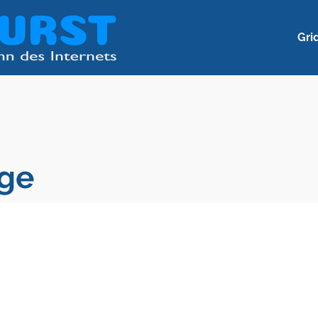
Gri
nge