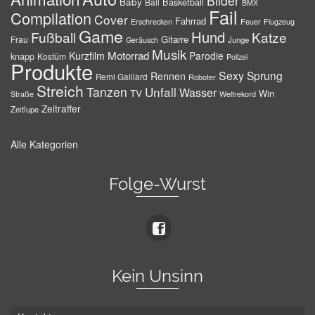
Bilder
Baby
Basketball
Ball
BMX
Fail
Compilation
Cover
Fahrrad
Erschrecken
Feuer
Flugzeug
Game
Hund
Fußball
Katze
Gitarre
Frau
Junge
Geräusch
Musik
Motorrad
Kurzfilm
Parodie
knapp
Kostüm
Polizei
Produkte
Sexy
Sprung
Rennen
Remi Gaillard
Roboter
Streich
Tanzen
Unfall
Wasser
TV
Win
Weltrekord
Straße
Zeitraffer
Zeitlupe
Alle Kategorien
Folge-Wurst
Kein Unsinn