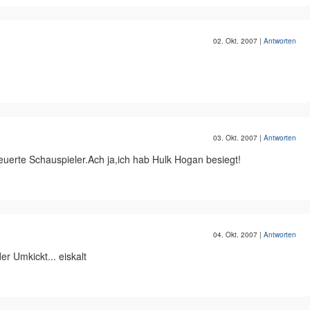
02. Okt. 2007
|
Antworten
03. Okt. 2007
|
Antworten
euerte Schauspieler.Ach ja,ich hab Hulk Hogan besiegt!
04. Okt. 2007
|
Antworten
r Umkickt... eiskalt