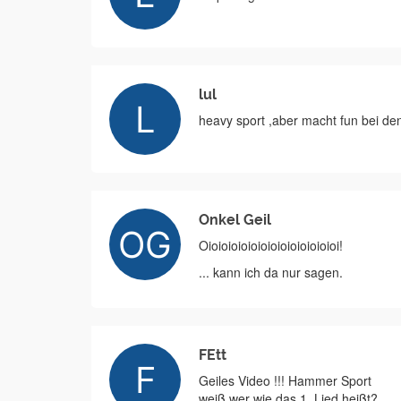
lul
heavy sport ,aber macht fun bei de
Onkel Geil
Oioioioioioioioioioioioioioi!
... kann ich da nur sagen.
FEtt
Geiles Video !!! Hammer Sport
weiß wer wie das 1. Lied heißt?