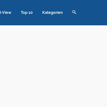
d-View
Top 10
Kategorien