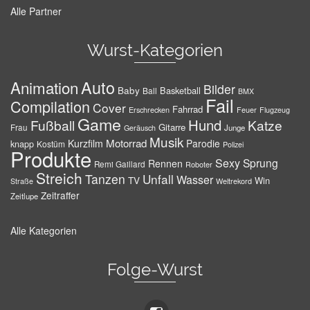
Alle Partner
Wurst-Kategorien
Auto
Animation
Bilder
Baby
Basketball
Ball
BMX
Fail
Compilation
Cover
Fahrrad
Erschrecken
Feuer
Flugzeug
Game
Hund
Fußball
Katze
Gitarre
Frau
Junge
Geräusch
Musik
Motorrad
Kurzfilm
Parodie
knapp
Kostüm
Polizei
Produkte
Sexy
Sprung
Rennen
Remi Gaillard
Roboter
Streich
Tanzen
Unfall
Wasser
TV
Win
Weltrekord
Straße
Zeitraffer
Zeitlupe
Alle Kategorien
Folge-Wurst