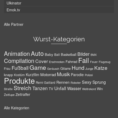
Ulkinator
Emok.tv
Alle Partner
Wurst-Kategorien
Auto
Animation
Bilder
Baby
Basketball
Ball
BMX
Fail
Compilation
Cover
Fahrrad
Erschrecken
Feuer
Flugzeug
Game
Hund
Fußball
Katze
Gitarre
Frau
Junge
Geräusch
Musik
Motorrad
Kurzfilm
Parodie
knapp
Kostüm
Polizei
Produkte
Sexy
Sprung
Rennen
Remi Gaillard
Roboter
Streich
Tanzen
Unfall
Wasser
TV
Win
Weltrekord
Straße
Zeitraffer
Zeitlupe
Alle Kategorien