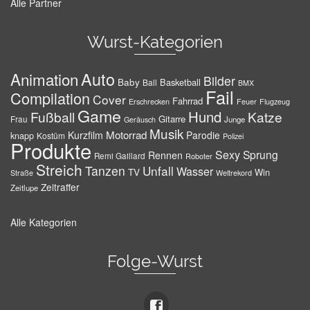
Alle Partner
Wurst-Kategorien
Auto
Animation
Bilder
Baby
Basketball
Ball
BMX
Fail
Compilation
Cover
Fahrrad
Erschrecken
Feuer
Flugzeug
Game
Hund
Fußball
Katze
Gitarre
Frau
Junge
Geräusch
Musik
Motorrad
Kurzfilm
Parodie
knapp
Kostüm
Polizei
Produkte
Sexy
Sprung
Rennen
Remi Gaillard
Roboter
Streich
Tanzen
Unfall
Wasser
TV
Win
Weltrekord
Straße
Zeitraffer
Zeitlupe
Alle Kategorien
Folge-Wurst