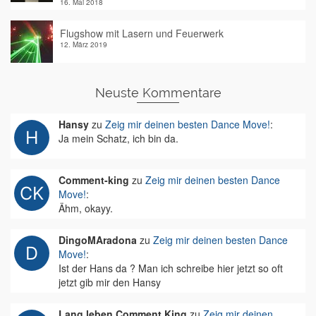
16. Mai 2018
Flugshow mit Lasern und Feuerwerk
12. März 2019
Neuste Kommentare
Hansy
zu
Zeig mir deinen besten Dance Move!
:
Ja mein Schatz, ich bin da.
Comment-king
zu
Zeig mir deinen besten Dance
Move!
:
Ähm, okayy.
DingoMAradona
zu
Zeig mir deinen besten Dance
Move!
:
Ist der Hans da ? Man ich schreibe hier jetzt so oft
jetzt gib mir den Hansy
Lang leben Comment King
zu
Zeig mir deinen