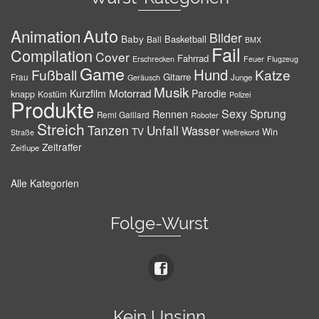
Auto
Animation
Bilder
Baby
Basketball
Ball
BMX
Fail
Compilation
Cover
Fahrrad
Erschrecken
Feuer
Flugzeug
Game
Hund
Fußball
Katze
Gitarre
Frau
Junge
Geräusch
Musik
Motorrad
Kurzfilm
Parodie
knapp
Kostüm
Polizei
Produkte
Sexy
Sprung
Rennen
Remi Gaillard
Roboter
Streich
Tanzen
Unfall
Wasser
TV
Win
Weltrekord
Straße
Zeitraffer
Zeitlupe
Alle Kategorien
Folge-Wurst
Kein Unsinn