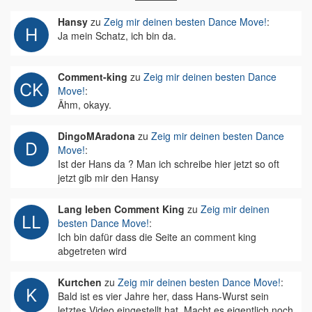
Hansy
zu
Zeig mir deinen besten Dance Move!
:
Ja mein Schatz, ich bin da.
Comment-king
zu
Zeig mir deinen besten Dance
Move!
:
Ähm, okayy.
DingoMAradona
zu
Zeig mir deinen besten Dance
Move!
:
Ist der Hans da ? Man ich schreibe hier jetzt so oft
jetzt gib mir den Hansy
Lang leben Comment King
zu
Zeig mir deinen
besten Dance Move!
:
Ich bin dafür dass die Seite an comment king
abgetreten wird
Kurtchen
zu
Zeig mir deinen besten Dance Move!
:
Bald ist es vier Jahre her, dass Hans-Wurst sein
letztes Video eingestellt hat. Macht es eigentlich noch