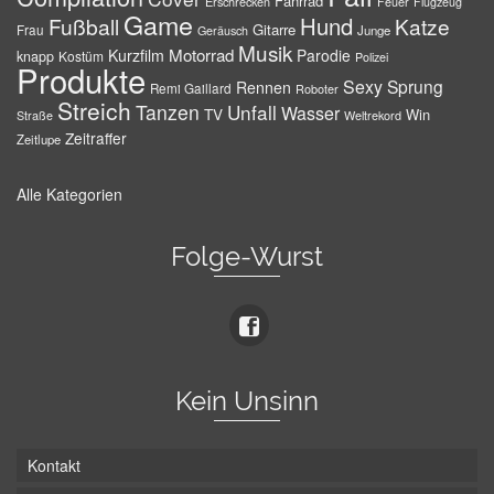
Fahrrad
Erschrecken
Feuer
Flugzeug
Game
Hund
Fußball
Katze
Gitarre
Frau
Junge
Geräusch
Musik
Motorrad
Kurzfilm
Parodie
knapp
Kostüm
Polizei
Produkte
Sexy
Sprung
Rennen
Remi Gaillard
Roboter
Streich
Tanzen
Unfall
Wasser
TV
Win
Weltrekord
Straße
Zeitraffer
Zeitlupe
Alle Kategorien
Folge-Wurst
Kein Unsinn
Kontakt