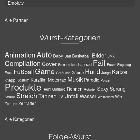
Emok.tv
Alle Partner
Wurst-Kategorien
Auto
Animation
Bilder
Baby
Basketball
Ball
BMX
Fail
Compilation
Cover
Fahrrad
Erschrecken
Feuer
Flugzeug
Game
Hund
Fußball
Katze
Gitarre
Frau
Junge
Geräusch
Musik
Motorrad
Kurzfilm
Parodie
knapp
Kostüm
Polizei
Produkte
Sexy
Sprung
Rennen
Remi Gaillard
Roboter
Streich
Tanzen
Unfall
Wasser
TV
Win
Weltrekord
Straße
Zeitraffer
Zeitlupe
Alle Kategorien
Folge-Wurst