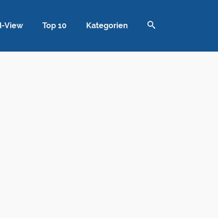
d-View
Top 10
Kategorien