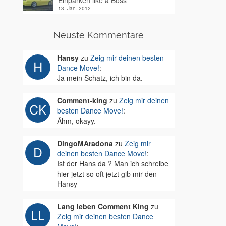
Einparken like a Boss
13. Jan. 2012
Neuste Kommentare
Hansy
zu
Zeig mir deinen besten
Dance Move!
:
Ja mein Schatz, ich bin da.
Comment-king
zu
Zeig mir deinen
besten Dance Move!
:
Ähm, okayy.
DingoMAradona
zu
Zeig mir
deinen besten Dance Move!
:
Ist der Hans da ? Man ich schreibe
hier jetzt so oft jetzt gib mir den
Hansy
Lang leben Comment King
zu
Zeig mir deinen besten Dance