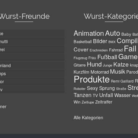
Wurst-Freunde
Wurst-Kategori
Auto
Animation
xe
Baby
Bal
Compil
Bilder
utti
Basketball
BMX
Fail
Cover
rei
Fahrrad
Erschrecken
Game
Fußball
Frau
Flugzeug
Hund
Katze
Gitarre
nland
kna
Junge
Musik
Motorrad
Kurzfilm
Parod
mps
Produkte
R
tor
Remi Gaillard
Str
Sexy
Sprung
Roboter
tv
Straße
Tanzen
Unfall
Wasser
TV
Wel
Zeitraffer
Win
Zeitlupe
tner
Alle Kategorien