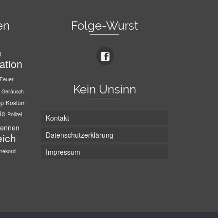
en
Folge-Wurst
l
ation
Feuer
Kein Unsinn
Geräusch
pp
Kostüm
ie
Polizei
Kontakt
ennen
Datenschutzerklärung
eich
trekord
Impressum
Die Wurst hat zwei Enden - hier ist Unten!