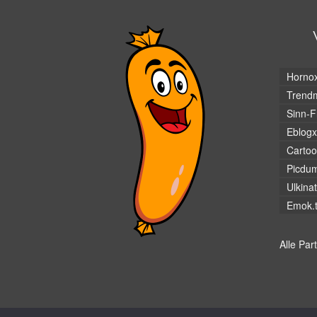
Horno
Trendm
Sinn-F
Eblogx
Cartoo
Picdu
Ulkina
Emok.
Alle Par
© Hans-Wurst.net - Gute Laune seit 2005