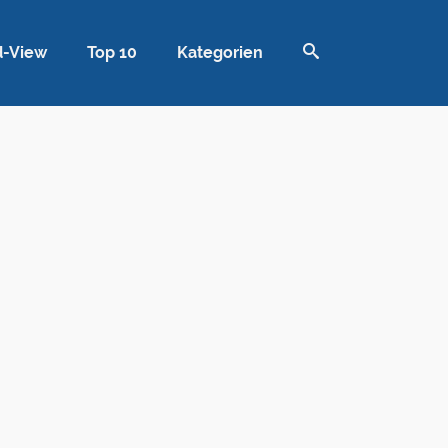
d-View
Top 10
Kategorien