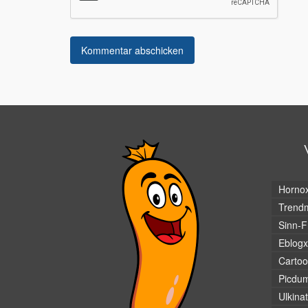
Horno
Trendm
Sinn-F
Eblogx
Cartoo
Picdu
Ulkina