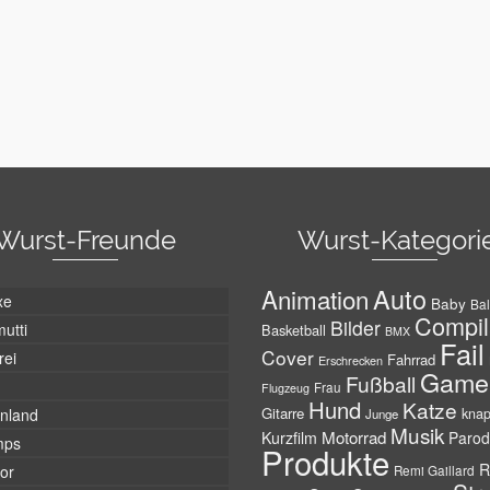
Wurst-Freunde
Wurst-Kategori
Auto
Animation
xe
Baby
Bal
Compil
Bilder
utti
Basketball
BMX
Fail
Cover
rei
Fahrrad
Erschrecken
Game
Fußball
Frau
Flugzeug
Hund
Katze
Gitarre
nland
kna
Junge
Musik
Motorrad
Kurzfilm
Parod
mps
Produkte
R
tor
Remi Gaillard