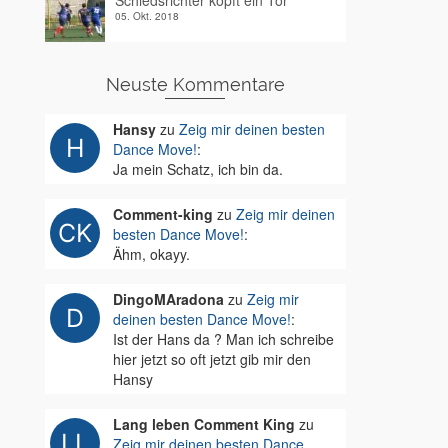
Schiedsrichter köpft ein Tor
05. Okt. 2018
Neuste Kommentare
Hansy
zu
Zeig mir deinen besten
Dance Move!
:
Ja mein Schatz, ich bin da.
Comment-king
zu
Zeig mir deinen
besten Dance Move!
:
Ähm, okayy.
DingoMAradona
zu
Zeig mir
deinen besten Dance Move!
:
Ist der Hans da ? Man ich schreibe
hier jetzt so oft jetzt gib mir den
Hansy
Lang leben Comment King
zu
Zeig mir deinen besten Dance