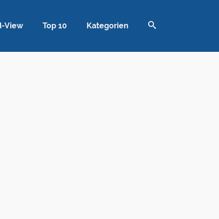
d-View
Top 10
Kategorien