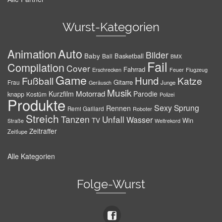
Wurst-Kategorien
Auto
Animation
Bilder
Baby
Basketball
Ball
BMX
Fail
Compilation
Cover
Fahrrad
Erschrecken
Feuer
Flugzeug
Game
Hund
Fußball
Katze
Gitarre
Frau
Junge
Geräusch
Musik
Motorrad
Kurzfilm
Parodie
knapp
Kostüm
Polizei
Produkte
Sexy
Sprung
Rennen
Remi Gaillard
Roboter
Streich
Tanzen
Unfall
Wasser
TV
Win
Weltrekord
Straße
Zeitraffer
Zeitlupe
Alle Kategorien
Folge-Wurst