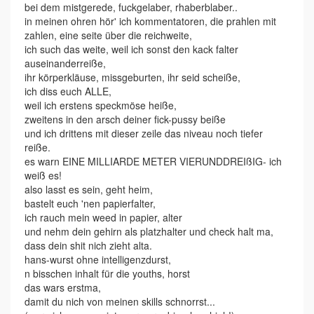
bei dem mistgerede, fuckgelaber, rhaberblaber..
in meinen ohren hör' ich kommentatoren, die prahlen mit
zahlen, eine seite über die reichweite,
ich such das weite, weil ich sonst den kack falter
auseinanderreiße,
ihr körperkläuse, missgeburten, ihr seid scheiße,
ich diss euch ALLE,
weil ich erstens speckmöse heiße,
zweitens in den arsch deiner fick-pussy beiße
und ich drittens mit dieser zeile das niveau noch tiefer
reiße.
es warn EINE MILLIARDE METER VIERUNDDREIßIG- ich
weiß es!
also lasst es sein, geht heim,
bastelt euch 'nen papierfalter,
ich rauch mein weed in papier, alter
und nehm dein gehirn als platzhalter und check halt ma,
dass dein shit nich zieht alta.
hans-wurst ohne intelligenzdurst,
n bisschen inhalt für die youths, horst
das wars erstma,
damit du nich von meinen skills schnorrst...