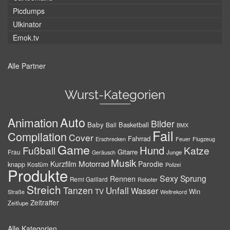
Picdumps
Ulkinator
Emok.tv
Alle Partner
Wurst-Kategorien
Auto
Animation
Bilder
Baby
Basketball
Ball
BMX
Fail
Compilation
Cover
Fahrrad
Erschrecken
Feuer
Flugzeug
Game
Hund
Fußball
Katze
Gitarre
Frau
Junge
Geräusch
Musik
Motorrad
Kurzfilm
Parodie
knapp
Kostüm
Polizei
Produkte
Sexy
Sprung
Rennen
Remi Gaillard
Roboter
Streich
Tanzen
Unfall
Wasser
TV
Win
Weltrekord
Straße
Zeitraffer
Zeitlupe
Alle Kategorien