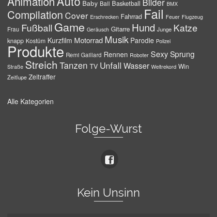
Auto
Animation
Bilder
Baby
Basketball
Ball
BMX
Fail
Compilation
Cover
Fahrrad
Erschrecken
Feuer
Flugzeug
Game
Hund
Fußball
Katze
Gitarre
Frau
Junge
Geräusch
Musik
Motorrad
Kurzfilm
Parodie
knapp
Kostüm
Polizei
Produkte
Sexy
Sprung
Rennen
Remi Gaillard
Roboter
Streich
Tanzen
Unfall
Wasser
TV
Win
Weltrekord
Straße
Zeitraffer
Zeitlupe
Alle Kategorien
Folge-Wurst
Kein Unsinn