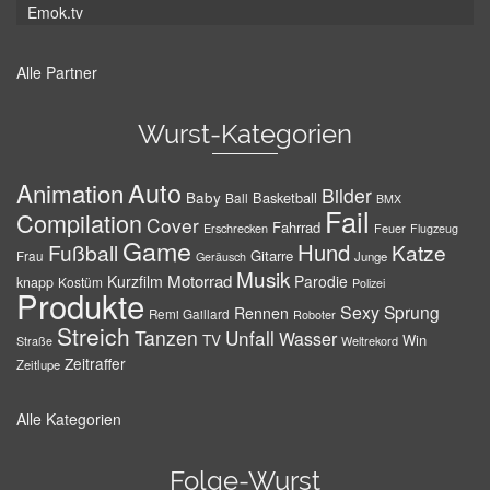
Emok.tv
Alle Partner
Wurst-Kategorien
Auto
Animation
Bilder
Baby
Basketball
Ball
BMX
Fail
Compilation
Cover
Fahrrad
Erschrecken
Feuer
Flugzeug
Game
Hund
Fußball
Katze
Gitarre
Frau
Junge
Geräusch
Musik
Motorrad
Kurzfilm
Parodie
knapp
Kostüm
Polizei
Produkte
Sexy
Sprung
Rennen
Remi Gaillard
Roboter
Streich
Tanzen
Unfall
Wasser
TV
Win
Weltrekord
Straße
Zeitraffer
Zeitlupe
Alle Kategorien
Folge-Wurst