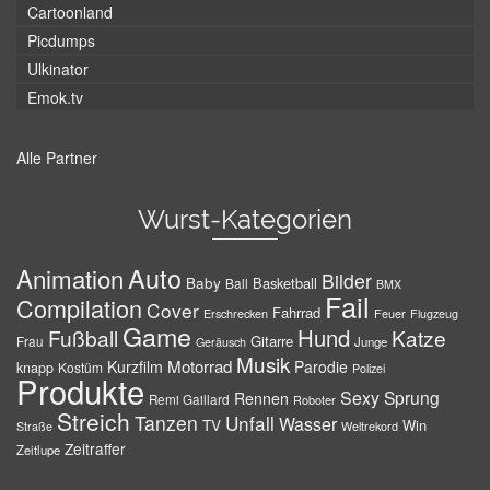
Cartoonland
Picdumps
Ulkinator
Emok.tv
Alle Partner
Wurst-Kategorien
Auto
Animation
Bilder
Baby
Basketball
Ball
BMX
Fail
Compilation
Cover
Fahrrad
Erschrecken
Feuer
Flugzeug
Game
Hund
Fußball
Katze
Gitarre
Frau
Junge
Geräusch
Musik
Motorrad
Kurzfilm
Parodie
knapp
Kostüm
Polizei
Produkte
Sexy
Sprung
Rennen
Remi Gaillard
Roboter
Streich
Tanzen
Unfall
Wasser
TV
Win
Weltrekord
Straße
Zeitraffer
Zeitlupe