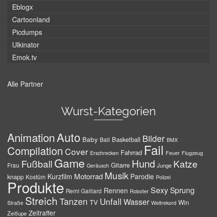
Eblogx
Cartoonland
Picdumps
Ulkinator
Emok.tv
Alle Partner
Wurst-Kategorien
Auto
Animation
Bilder
Baby
Basketball
Ball
BMX
Fail
Compilation
Cover
Fahrrad
Erschrecken
Feuer
Flugzeug
Game
Hund
Fußball
Katze
Gitarre
Frau
Junge
Geräusch
Musik
Motorrad
Kurzfilm
Parodie
knapp
Kostüm
Polizei
Produkte
Sexy
Sprung
Rennen
Remi Gaillard
Roboter
Streich
Tanzen
Unfall
Wasser
TV
Win
Weltrekord
Straße
Zeitraffer
Zeitlupe