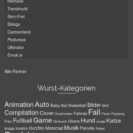
Hornoxe
Trendmutti
Sinn-Frei
Eblogx
Cartoonland
Picdumps
Ulkinator
Emok.tv
Alle Partner
Wurst-Kategorien
Auto
Animation
Bilder
Baby
Basketball
Ball
BMX
Fail
Compilation
Cover
Fahrrad
Erschrecken
Feuer
Flugzeug
Game
Hund
Fußball
Katze
Gitarre
Frau
Junge
Geräusch
Musik
Motorrad
Kurzfilm
Parodie
knapp
Kostüm
Polizei