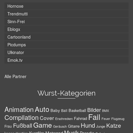
Hornoxe
Trendmutti
Sinn-Frei
Eblogx
Cartoonland
Picdumps
Ulkinator
Emok.tv
Alle Partner
Wurst-Kategorien
Auto
Animation
Bilder
Baby
Basketball
Ball
BMX
Fail
Compilation
Cover
Fahrrad
Erschrecken
Feuer
Flugzeug
Game
Hund
Fußball
Katze
Gitarre
Frau
Junge
Geräusch
Musik
Motorrad