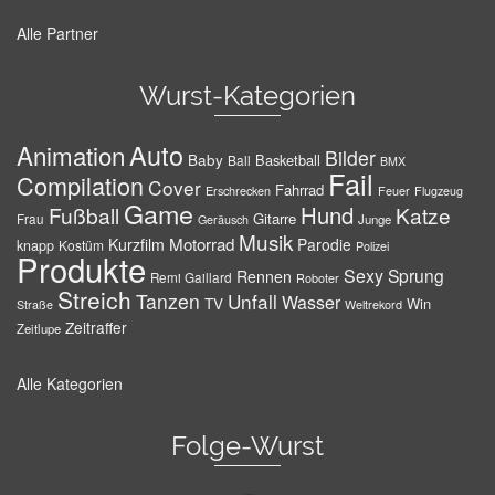
Alle Partner
Wurst-Kategorien
Auto
Animation
Bilder
Baby
Basketball
Ball
BMX
Fail
Compilation
Cover
Fahrrad
Erschrecken
Feuer
Flugzeug
Game
Hund
Fußball
Katze
Gitarre
Frau
Junge
Geräusch
Musik
Motorrad
Kurzfilm
Parodie
knapp
Kostüm
Polizei
Produkte
Sexy
Sprung
Rennen
Remi Gaillard
Roboter
Streich
Tanzen
Unfall
Wasser
TV
Win
Weltrekord
Straße
Zeitraffer
Zeitlupe
Alle Kategorien
Folge-Wurst