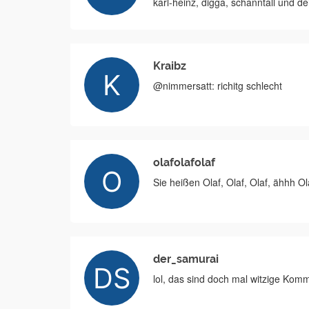
karl-heinz, digga, schanntall und d
Kraibz
@nimmersatt: richitg schlecht
olafolafolaf
Sie heißen Olaf, Olaf, Olaf, ähhh Ola
der_samurai
lol, das sind doch mal witzige Kom