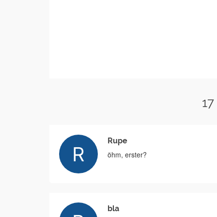
17
Rupe
öhm, erster?
bla