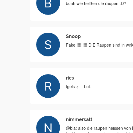
boah,wie heißen die raupen :D?
Snoop
Fake !!!!!!!!! DIE Raupen sind in wirklichk
rics
Igels <--- LoL
nimmersatt
@bla: also die raupen heissen von li