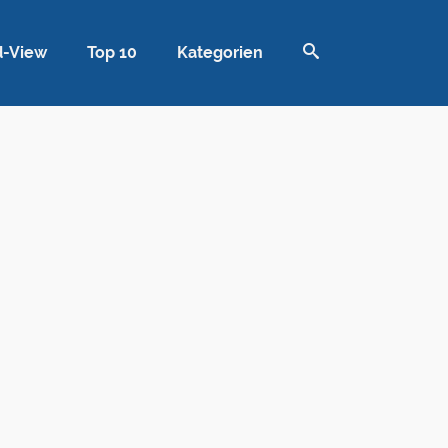
d-View
Top 10
Kategorien