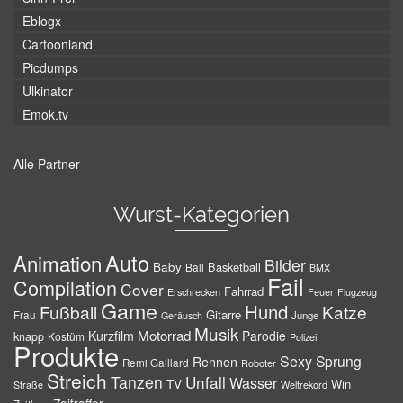
Eblogx
Cartoonland
Picdumps
Ulkinator
Emok.tv
Alle Partner
Wurst-Kategorien
Auto
Animation
Bilder
Baby
Basketball
Ball
BMX
Fail
Compilation
Cover
Fahrrad
Erschrecken
Feuer
Flugzeug
Game
Hund
Fußball
Katze
Gitarre
Frau
Junge
Geräusch
Musik
Motorrad
Kurzfilm
Parodie
knapp
Kostüm
Polizei
Produkte
Sexy
Sprung
Rennen
Remi Gaillard
Roboter
Streich
Tanzen
Unfall
Wasser
TV
Win
Weltrekord
Straße