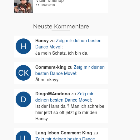
Violin Mashup
11. Mai 2010
Neuste Kommentare
Hansy
zu
Zeig mir deinen besten
Dance Move!
:
Ja mein Schatz, ich bin da.
Comment-king
zu
Zeig mir deinen
besten Dance Move!
:
Ähm, okayy.
DingoMAradona
zu
Zeig mir
deinen besten Dance Move!
:
Ist der Hans da ? Man ich schreibe
hier jetzt so oft jetzt gib mir den
Hansy
Lang leben Comment King
zu
Zeig mir deinen besten Dance