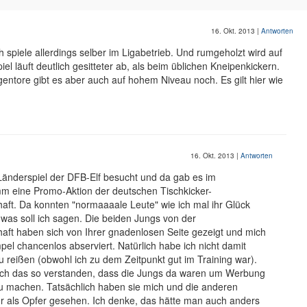
16. Okt. 2013
|
Antworten
h spiele allerdings selber im Ligabetrieb. Und rumgeholzt wird auf
l läuft deutlich gesitteter ab, als beim üblichen Kneipenkickern.
entore gibt es aber auch auf hohem Niveau noch. Es gilt hier wie
16. Okt. 2013
|
Antworten
Länderspiel der DFB-Elf besucht und da gab es im
eine Promo-Aktion der deutschen Tischkicker-
aft. Da konnten "normaaaale Leute" wie ich mal ihr Glück
 was soll ich sagen. Die beiden Jungs von der
aft haben sich von Ihrer gnadenlosen Seite gezeigt und mich
l chancenlos abserviert. Natürlich habe ich nicht damit
 reißen (obwohl ich zu dem Zeitpunkt gut im Training war).
e ich das so verstanden, dass die Jungs da waren um Werbung
zu machen. Tatsächlich haben sie mich und die anderen
ur als Opfer gesehen. Ich denke, das hätte man auch anders