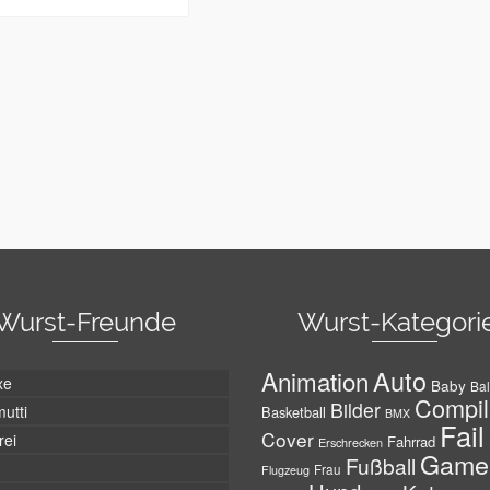
Wurst-Freunde
Wurst-Kategori
Auto
Animation
xe
Baby
Bal
Compil
Bilder
utti
Basketball
BMX
Fail
Cover
rei
Fahrrad
Erschrecken
Game
Fußball
Frau
Flugzeug