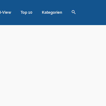
d-View
Top 10
Kategorien