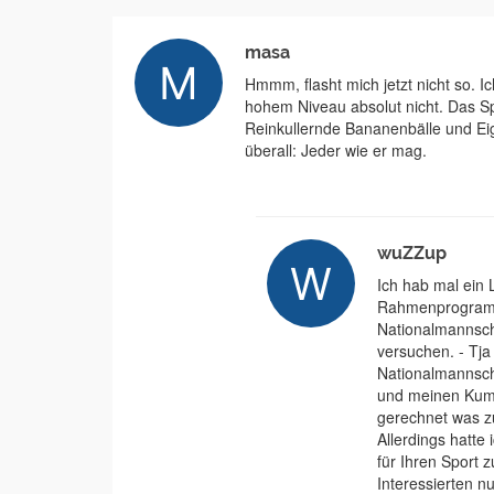
masa
Hmmm, flasht mich jetzt nicht so. Ic
hohem Niveau absolut nicht. Das Spie
Reinkullernde Bananenbälle und Eig
überall: Jeder wie er mag.
wuZZup
Ich hab mal ein 
Rahmenprogramm 
Nationalmannsch
versuchen. - Tja
Nationalmannsch
und meinen Kumpe
gerechnet was zu
Allerdings hatt
für Ihren Sport 
Interessierten n