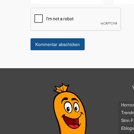
Horno
Trendm
Sinn-F
Eblogx