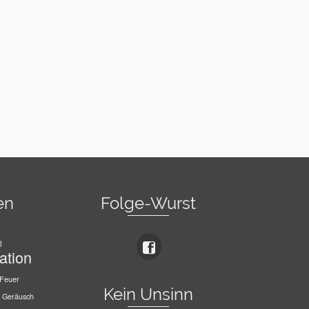
en
Folge-Wurst
l
ation
Feuer
Kein Unsinn
Geräusch